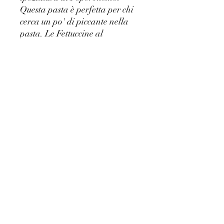
Questa pasta è perfetta per chi
cerca un po' di piccante nella
pasta. Le Fettuccine al
Peperoncino sono leggere e
gustose con un sugo di
pomodoro o erbe aromatiche.
Possono essere abbinati anche a
vari piatti di verdure o di carne
per un piatto particolarmente
gustoso e saporito. Provalo e
goditi la piccantezza e il sapore
di questi noodles unici!
Protezione dati
|
Dati del Produttore
|
Condizioni di
Vendita
©2023 di PASTA MAIELLA S.R.L.