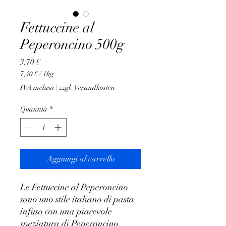
Fettuccine al
Peperoncino 500g
Prezzo
3,70 €
7,40 €
/
1kg
7,40 €
IVA inclusa
|
zzgl. Verandkosten
ogni
1
Quantità
*
Chilogrammo
Aggiungi al carrello
Le Fettuccine al Peperoncino
sono uno stile italiano di pasta
infuso con una piacevole
speziatura di Peperoncino.