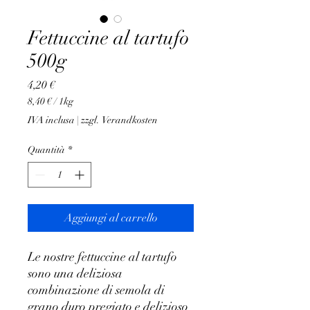
Fettuccine al tartufo
500g
Prezzo
4,20 €
8,40 €
/
1kg
8,40 €
IVA inclusa
|
zzgl. Verandkosten
ogni
1
Quantità
*
Chilogrammo
Aggiungi al carrello
Le nostre fettuccine al tartufo
sono una deliziosa
combinazione di semola di
grano duro pregiato e delizioso