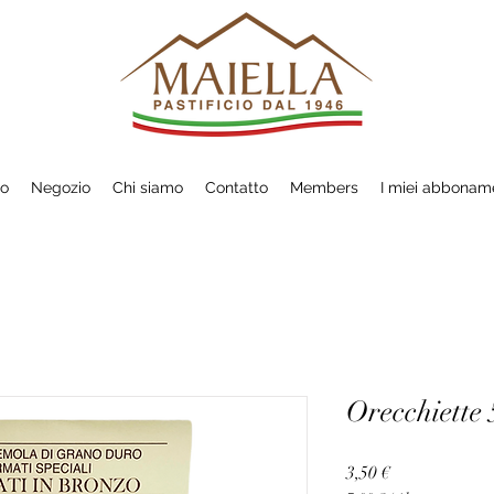
io
Negozio
Chi siamo
Contatto
Members
I miei abbonam
Orecchiette
Prezzo
3,50 €