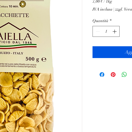
7,00 €
/
1kg
7,00 €
IVA inclusa
|
zzgl. Ver
ogni
1
Quantità
*
Chilogrammo
Agg