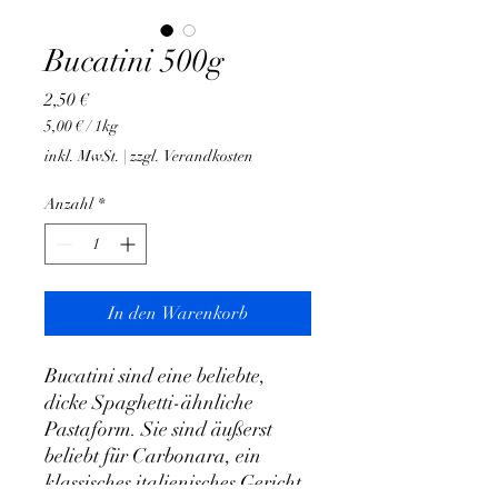
Bucatini 500g
Preis
2,50 €
5,00 €
/
1kg
5,00 €
inkl. MwSt.
|
zzgl. Verandkosten
pro
1
Anzahl
*
Kilogramm
In den Warenkorb
Bucatini sind eine beliebte,
dicke Spaghetti-ähnliche
Pastaform. Sie sind äußerst
beliebt für Carbonara, ein
klassisches italienisches Gericht.