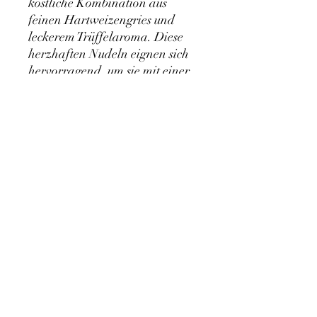
köstliche Kombination aus
feinen Hartweizengries und
leckerem Trüffelaroma. Diese
herzhaften Nudeln eignen sich
hervorragend, um sie mit einer
Buttertrüffelsauce zu
kombinieren und zu genießen.
Unsere Sommertrüffelpasta ist
ein köstliches und luxuriöses
Gericht, das jeden Moment zu
einem besonderen macht.
Genießen Sie den Geschmack
und die Textur unserer
Fettuccine mit Trüffelgeschmack
und lassen Sie sich verzaubern!
Datenschutzerklärung
|
Impressum
|
AGB