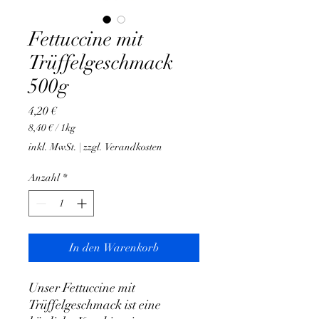
Fettuccine mit
Trüffelgeschmack
500g
Preis
4,20 €
8,40 €
/
1kg
8,40 €
inkl. MwSt.
|
zzgl. Verandkosten
pro
1
Anzahl
*
Kilogramm
In den Warenkorb
Unser Fettuccine mit
Trüffelgeschmack ist eine