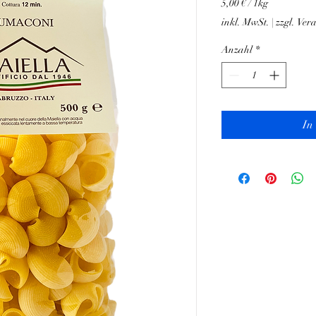
5,00 €
/
1kg
5,00 €
inkl. MwSt.
|
zzgl. Ver
pro
1
Anzahl
*
Kilogramm
In