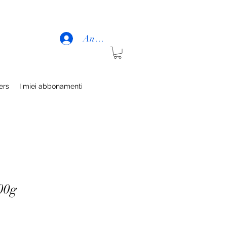
Anmelden
rs
I miei abbonamenti
00g