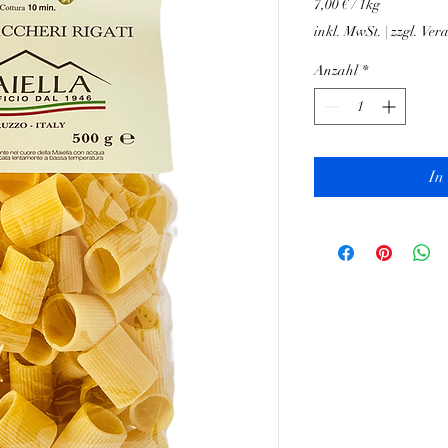
7,00 €
/
1kg
7,00 €
inkl. MwSt.
|
zzgl. Ver
pro
1
Anzahl
*
Kilogramm
In