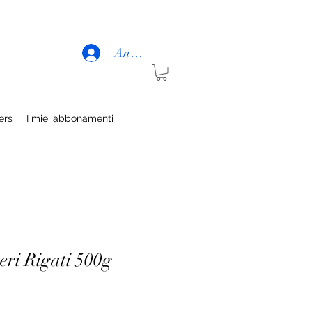
Anmelden
rs
I miei abbonamenti
eri Rigati 500g