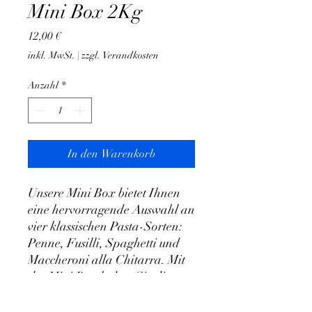
Mini Box 2Kg
Preis
12,00 €
inkl. MwSt.
|
zzgl. Verandkosten
Anzahl
*
In den Warenkorb
Unsere Mini Box bietet Ihnen 
eine hervorragende Auswahl an 
vier klassischen Pasta-Sorten: 
Penne, Fusilli, Spaghetti und 
Maccheroni alla Chitarra. Mit 
der Mini Box haben Sie die 
Möglichkeit, unsere Auswahl an 
verschiedenen Pasta-Sorten 