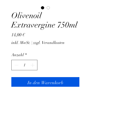
Olivenoil
Extravergine 750ml
Preis
14,00 €
inkl. MwSt.
|
zzgl. Verandkosten
Anzahl
*
In den Warenkorb
Unser hochwertiges Natives
Olivenöl Extra wird direkt und
ausschließlich mechanisch aus
100% italienischen Oliven
gewonnen