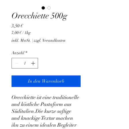
Orecchiette 500g
Preis
3,50 €
7,00 €
/
1kg
7,00 €
inkl. MwSt.
|
zzgl. Verandkosten
pro
1
Anzahl
*
Kilogramm
In den Warenkorb
Orecchiette ist eine traditionelle
und köstliche Pastaform aus
Süditalien.Die kurze saftige
und knackige Textur machen
ihn zu einem idealen Begleiter